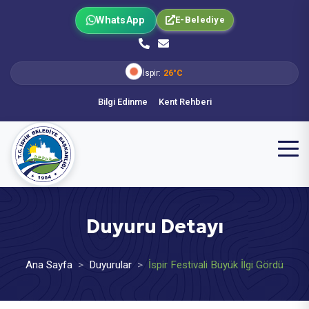
WhatsApp
E-Belediye
İspir:
26°C
Bilgi Edinme
Kent Rehberi
Duyuru Detayı
Ana Sayfa
Duyurular
İspir Festivali Büyük İlgi Gördü